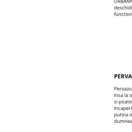
URBANNA
deschide
function
PERVA
Pervazu
Insa la 
si poate
incaperi
putina i
dumnea