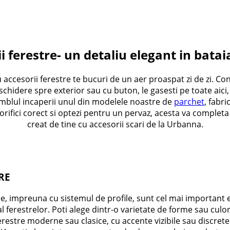
i ferestre- un detaliu elegant in batai
Cu accesorii ferestre te bucuri de un aer proaspat zi de zi. 
deschidere spre exterior sau cu buton, le gasesti pe toate ai
amblul incaperii unul din modelele noastre de
parchet
, fabri
rifici corect si optezi pentru un pervaz, acesta va completa
creat de tine cu accesorii scari de la Urbanna.
RE
e, impreuna cu sistemul de profile, sunt cel mai important
c al ferestrelor. Poti alege dintr-o varietate de forme sau culo
erestre moderne sau clasice, cu accente vizibile sau discrete