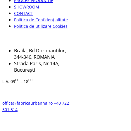
PROCES PRODUCTIE
SHOWROOM
CONTACT
Politica de Confidențialitate
Politica de utilizare Cookies
ADRESA
Braila, Bd Dorobantilor,
344-346, ROMANIA
Strada Paris, Nr 14A,
București
00
00
L-V: 09
– 18
CONTACT
office@fabricaurbanna.ro
+40 722
501 514