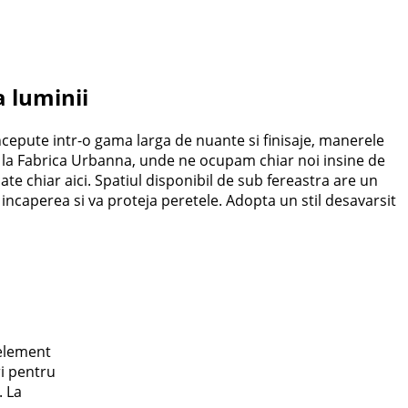
a luminii
Concepute intr-o gama larga de nuante si finisaje, manerele
ci, la Fabrica Urbanna, unde ne ocupam chiar noi insine de
cate chiar aici. Spatiul disponibil de sub fereastra are un
 incaperea si va proteja peretele. Adopta un stil desavarsit
 element
ri pentru
. La