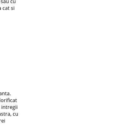
 sau cu
 cat si
anta.
orificat
intregii
stra, cu
rei