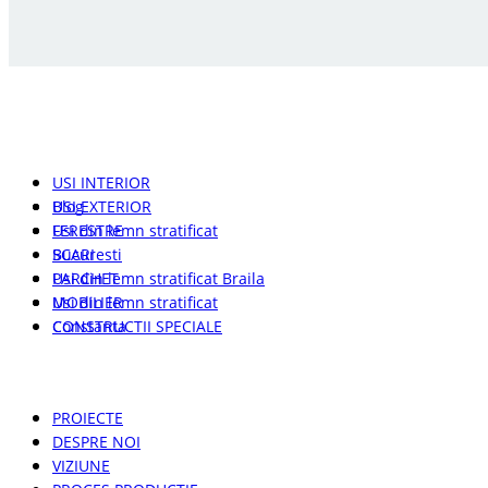
PRODUSE
USI INTERIOR
Blog
USI EXTERIOR
Usi din lemn stratificat
FERESTRE
Bucuresti
SCARI
Usi din lemn stratificat Braila
PARCHET
Usi din lemn stratificat
MOBILIER
Constanta
CONSTRUCTII SPECIALE
PAGINI UTILE
PROIECTE
DESPRE NOI
VIZIUNE