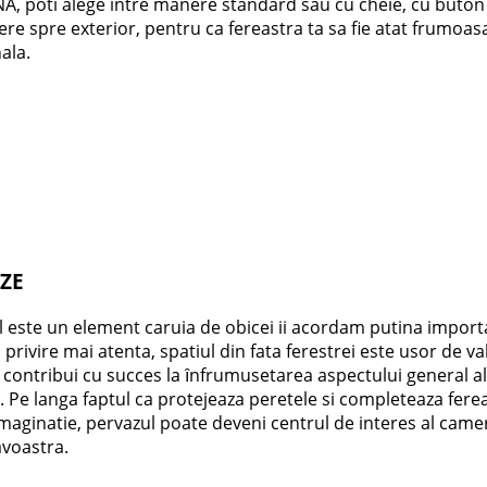
, poti alege intre manere standard sau cu cheie, cu buton
re spre exterior, pentru ca fereastra ta sa fie atat frumoasa
ala.
ZE
l este un element caruia de obicei ii acordam putina import
o privire mai atenta, spatiul din fata ferestrei este usor de val
 contribui cu succes la ȋnfrumusetarea aspectului general al 
. Pe langa faptul ca protejeaza peretele si completeaza ferea
maginatie, pervazul poate deveni centrul de interes al came
voastra.