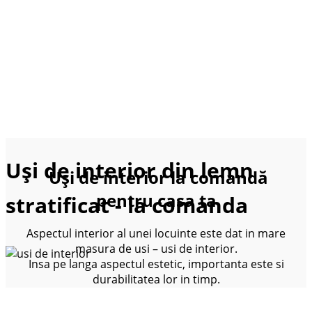
Uși de interior din lemn
Uși de interior la comandă
pentru casa ta
stratificat - la comanda
Aspectul interior al unei locuinte este dat in mare
masura de usi – usi de interior.
Insa pe langa aspectul estetic, importanta este si
durabilitatea lor in timp.
Si pentru a ne asigura de rezistenta lor,
tot procesul tehnologic de fabricatie se realizeaza in