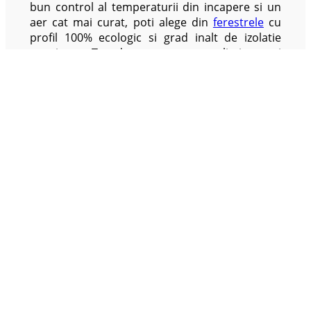
bun control al temperaturii din incapere si un
aer cat mai curat, poti alege din
ferestrele
cu
profil 100% ecologic si grad inalt de izolatie
termica. Totodata acestea elimina si
problemele condensului pe timp de iarna.
Decoreaza interiorul dupa bunul plac cu
mobilier
de la Urbanna prelucrat la comanda si
fa din acest Wintergarden un loc perfect pentru
seri linistite, ori cu prietenii.