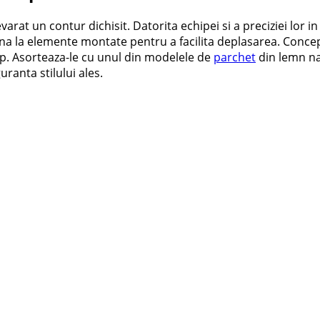
rat un contur dichisit. Datorita echipei si a preciziei lor i
ana la elemente montate pentru a facilita deplasarea. Concepu
imp. Asorteaza-le cu unul din modelele de
parchet
din lemn na
ranta stilului ales.