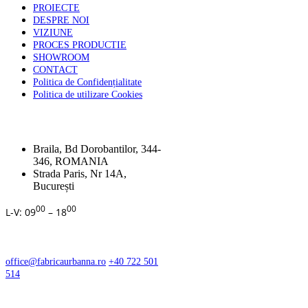
PROIECTE
DESPRE NOI
VIZIUNE
PROCES PRODUCTIE
SHOWROOM
CONTACT
Politica de Confidențialitate
Politica de utilizare Cookies
ADRESA
Braila, Bd Dorobantilor, 344-
346, ROMANIA
Strada Paris, Nr 14A,
București
00
00
L-V: 09
– 18
CONTACT
office@fabricaurbanna.ro
+40 722 501
514