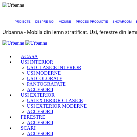
PROIECTE
DESPRE NOI
VIZIUNE
PROCES PRODUCTIE
SHOWROOM
Urbanna - Mobila din lemn stratificat. Usi, ferestre din lem
ACASA
USI INTERIOR
USI CLASICE INTERIOR
USI MODERNE
USI COLORATE
PANTOGRAFATE
ACCESORII
USI EXTERIOR
USI EXTERIOR CLASICE
USI EXTERIOR MODERNE
ACCESORII
FERESTRE
ACCESORII
SCARI
ACCESORII