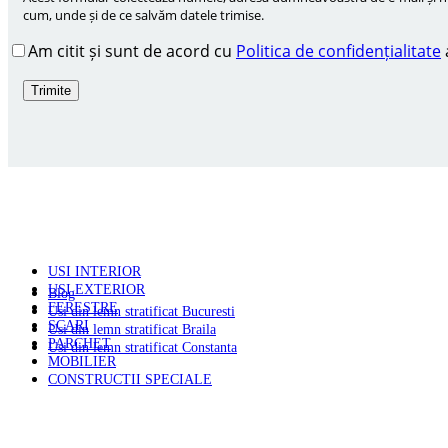
cum, unde și de ce salvăm datele trimise.
Am citit și sunt de acord cu
Politica de confidențialitate
PRODUSE
USI INTERIOR
USI EXTERIOR
Blog
FERESTRE
Usi din lemn stratificat Bucuresti
SCARI
Usi din lemn stratificat Braila
PARCHET
Usi din lemn stratificat Constanta
MOBILIER
CONSTRUCTII SPECIALE
PAGINI UTILE