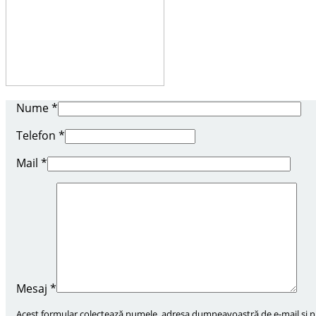
Nume
*
Telefon
*
Mail
*
Mesaj
*
Acest formular colectează numele, adresa dumneavoastră de e-mail și num