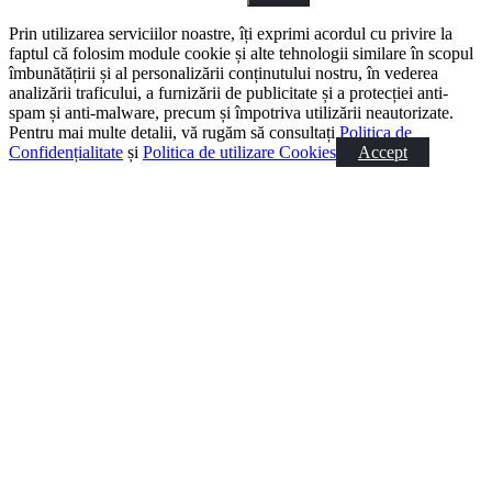
Prin utilizarea serviciilor noastre, îți exprimi acordul cu privire la
faptul că folosim module cookie și alte tehnologii similare în scopul
îmbunătățirii și al personalizării conținutului nostru, în vederea
analizării traficului, a furnizării de publicitate și a protecției anti-
spam și anti-malware, precum și împotriva utilizării neautorizate.
Pentru mai multe detalii, vă rugăm să consultați
Politica de
Confidențialitate
și
Politica de utilizare Cookies
Accept