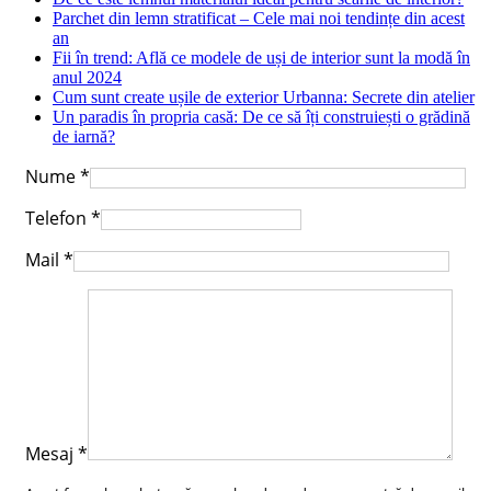
Parchet din lemn stratificat – Cele mai noi tendințe din acest
an
Fii în trend: Află ce modele de uși de interior sunt la modă în
anul 2024
Cum sunt create ușile de exterior Urbanna: Secrete din atelier
Un paradis în propria casă: De ce să îți construiești o grădină
de iarnă?
Nume
*
Telefon
*
Mail
*
Mesaj
*