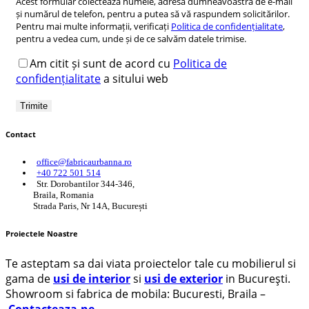
Acest formular colectează numele, adresa dumneavoastră de e-mail
și numărul de telefon, pentru a putea să vă raspundem solicitărilor.
Pentru mai multe informații, verificați
Politica de confidențialitate
,
pentru a vedea cum, unde și de ce salvăm datele trimise.
Am citit și sunt de acord cu
Politica de
confidențialitate
a sitului web
Contact
office@fabricaurbanna.ro
+40 722 501 514
Str. Dorobantilor 344-346,
Braila, Romania
Strada Paris, Nr 14A, București
Proiectele Noastre
Te asteptam sa dai viata proiectelor tale cu mobilierul si
gama de
usi de interior
si
usi de exterior
in București.
Showroom si fabrica de mobila: Bucuresti, Braila –