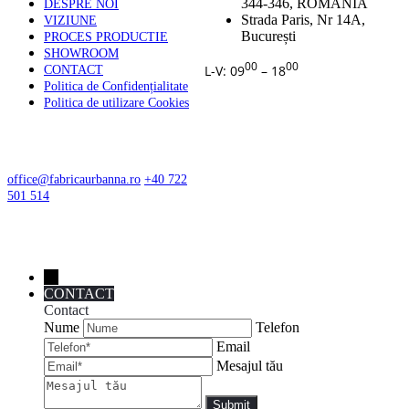
344-346, ROMANIA
DESPRE NOI
Strada Paris, Nr 14A,
VIZIUNE
București
PROCES PRODUCTIE
SHOWROOM
00
00
L-V: 09
– 18
CONTACT
Politica de Confidențialitate
Politica de utilizare Cookies
CONTACT
office@fabricaurbanna.ro
+40 722
501 514
←
CONTACT
Contact
Nume
Telefon
Email
Mesajul tău