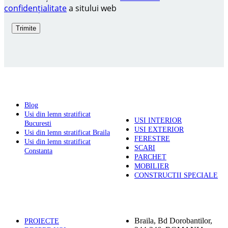
confidențialitate
a sitului web
PRODUSE
Blog
Usi din lemn stratificat
USI INTERIOR
Bucuresti
USI EXTERIOR
Usi din lemn stratificat Braila
FERESTRE
Usi din lemn stratificat
SCARI
Constanta
PARCHET
MOBILIER
CONSTRUCTII SPECIALE
PAGINI UTILE
ADRESA
Braila, Bd Dorobantilor,
PROIECTE