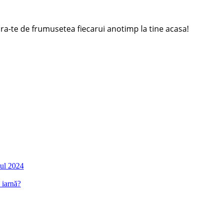
a-te de frumusetea fiecarui anotimp la tine acasa!
nul 2024
 iarnă?