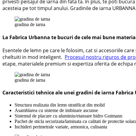
privesti peisajul de iarna din fata ta. In plus, te poti bucu
acesteia pe tot timpul anului. Gradinile de iarna URBANNA pe
gradina de iarna
La Fabrica Urbanna te bucuri de cele mai bune materia
Esentele de lemn pe care le folosim, cat si accesoriile care 
cheltuiti in mod inteligent.
Procesul nostru riguros de pro
etape, materialele premium si expertiza oferita de echipa n
gradina de iarna
Caracteristici tehnice ale unei gradini de iarna Fabric
Structura realizata din lemn stratificat din molid
Asamblarea cu sisteme de imbinare ascunse
Sistemul de placare cu aluminiu/etansare hidro Gutmann
Pachet de sticla securizata/laminata cu calitati de protectie solara
Inchideri perimetrale variate, armonica, culisanta