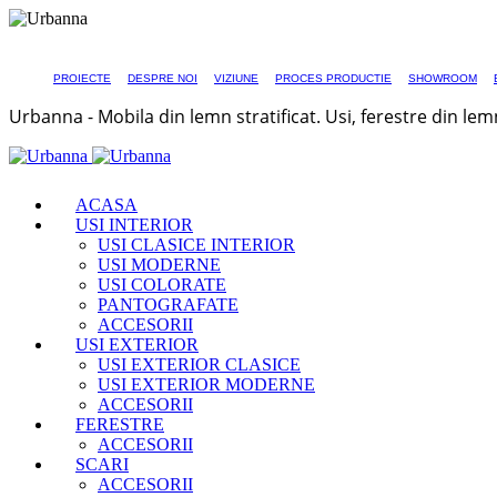
PROIECTE
DESPRE NOI
VIZIUNE
PROCES PRODUCTIE
SHOWROOM
Urbanna - Mobila din lemn stratificat. Usi, ferestre din lem
ACASA
USI INTERIOR
USI CLASICE INTERIOR
USI MODERNE
USI COLORATE
PANTOGRAFATE
ACCESORII
USI EXTERIOR
USI EXTERIOR CLASICE
USI EXTERIOR MODERNE
ACCESORII
FERESTRE
ACCESORII
SCARI
ACCESORII