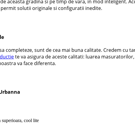
ra de aceasta gradina si pe timp de vara, in mod inteligent. A
rmit solutii originale si configuratii inedite.
le
sa completeze, sunt de cea mai buna calitate. Credem cu tarie 
ductie
te va asigura de aceste calitati: luarea masuratorilor,
oastra va face diferenta.
a Urbanna
 superioara, cool lite