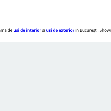
 gama de
usi de interior
si
usi de exterior
in București. Showr