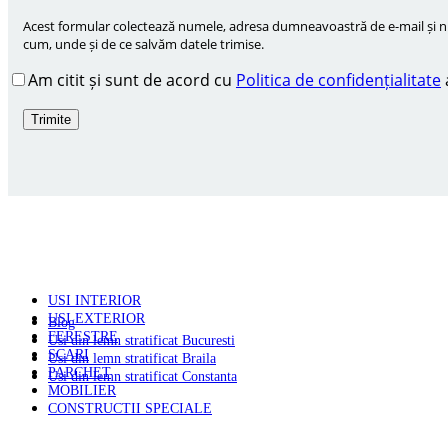
Acest formular colectează numele, adresa dumneavoastră de e-mail și num
cum, unde și de ce salvăm datele trimise.
Am citit și sunt de acord cu
Politica de confidențialitate
PRODUSE
USI INTERIOR
USI EXTERIOR
Blog
FERESTRE
Usi din lemn stratificat Bucuresti
SCARI
Usi din lemn stratificat Braila
PARCHET
Usi din lemn stratificat Constanta
MOBILIER
CONSTRUCTII SPECIALE