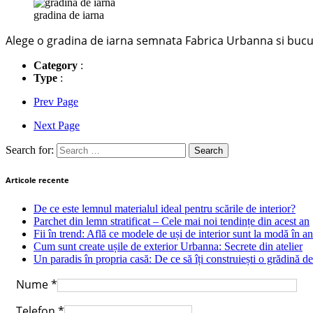
gradina de iarna
Alege o gradina de iarna semnata Fabrica Urbanna si bucur
Category
:
Type
:
Prev Page
Next Page
Search for:
Articole recente
De ce este lemnul materialul ideal pentru scările de interior?
Parchet din lemn stratificat – Cele mai noi tendințe din acest an
Fii în trend: Află ce modele de uși de interior sunt la modă în a
Cum sunt create ușile de exterior Urbanna: Secrete din atelier
Un paradis în propria casă: De ce să îți construiești o grădină de
Nume
*
Telefon
*