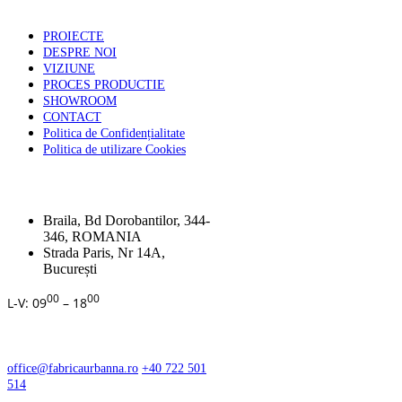
PAGINI UTILE
PROIECTE
DESPRE NOI
VIZIUNE
PROCES PRODUCTIE
SHOWROOM
CONTACT
Politica de Confidențialitate
Politica de utilizare Cookies
ADRESA
Braila, Bd Dorobantilor, 344-
346, ROMANIA
Strada Paris, Nr 14A,
București
00
00
L-V: 09
– 18
CONTACT
office@fabricaurbanna.ro
+40 722 501
514