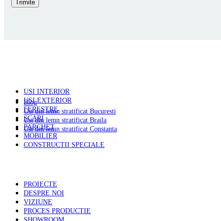
PRODUSE
USI INTERIOR
USI EXTERIOR
Blog
FERESTRE
Usi din lemn stratificat Bucuresti
SCARI
Usi din lemn stratificat Braila
PARCHET
Usi din lemn stratificat Constanta
MOBILIER
CONSTRUCTII SPECIALE
PAGINI UTILE
PROIECTE
DESPRE NOI
VIZIUNE
PROCES PRODUCTIE
SHOWROOM