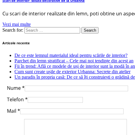
Scari de interior- solutii decorative de la Urbanna
Cu scari de interior realizate din lemn, poti obtine un aspec
Vezi mai multe
Search for:
Articole recente
De ce este lemnul materialul ideal pentru scările de interior?
Parchet din lemn stratificat – Cele mai noi tendințe din acest an
Fii în trend: Află ce modele de uși de interior sunt la modă în a
Cum sunt create ușile de exterior Urbanna: Secrete din atelier
Un paradis în propria casă: De ce să îți construiești o grădină de
Nume
*
Telefon
*
Mail
*