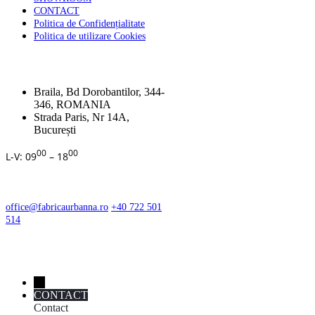
CONTACT
Politica de Confidențialitate
Politica de utilizare Cookies
ADRESA
Braila, Bd Dorobantilor, 344-
346, ROMANIA
Strada Paris, Nr 14A,
București
00
00
L-V: 09
– 18
CONTACT
office@fabricaurbanna.ro
+40 722 501
514
←
CONTACT
Contact