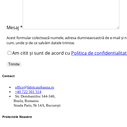
Mesaj
*
Acest formular colectează numele, adresa dumneavoastră de e-mail și num
cum, unde și de ce salvăm datele trimise.
Am citit și sunt de acord cu
Politica de confidențialita
Contact
office@fabricaurbanna.ro
+40 722 501 514
Str. Dorobantilor 344-346,
Braila, Romania
Strada Paris, Nr 14A, București
Proiectele Noastre