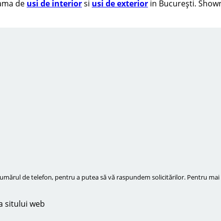
 gama de
usi de interior
si
usi de exterior
in București. Showr
ărul de telefon, pentru a putea să vă raspundem solicitărilor. Pentru mai m
a sitului web