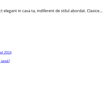
t elegant in casa ta, indiferent de stilul abordat. Clasice…
nul 2024
 iarnă?