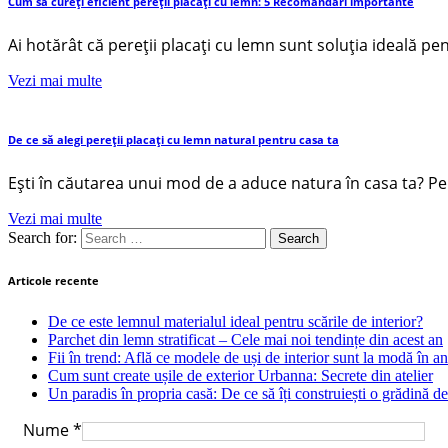
Cum să cureți eficient pereții placați cu lemn: 5 Recomandări importante
Ai hotărât că pereții placați cu lemn sunt soluția ideală pe
Vezi mai multe
De ce să alegi pereții placați cu lemn natural pentru casa ta
Ești în căutarea unui mod de a aduce natura în casa ta? Per
Vezi mai multe
Search for:
Articole recente
De ce este lemnul materialul ideal pentru scările de interior?
Parchet din lemn stratificat – Cele mai noi tendințe din acest an
Fii în trend: Află ce modele de uși de interior sunt la modă în a
Cum sunt create ușile de exterior Urbanna: Secrete din atelier
Un paradis în propria casă: De ce să îți construiești o grădină de
Nume
*