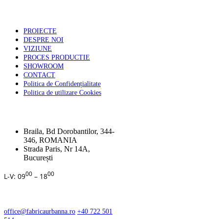
PAGINI UTILE
PROIECTE
DESPRE NOI
VIZIUNE
PROCES PRODUCTIE
SHOWROOM
CONTACT
Politica de Confidențialitate
Politica de utilizare Cookies
ADRESA
Braila, Bd Dorobantilor, 344-
346, ROMANIA
Strada Paris, Nr 14A,
București
00
00
L-V: 09
– 18
CONTACT
office@fabricaurbanna.ro
+40 722 501