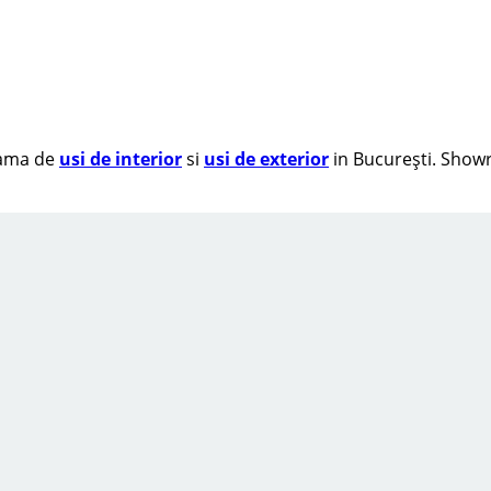
 gama de
usi de interior
si
usi de exterior
in București. Showr