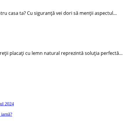
ntru casa ta? Cu siguranță vei dori să menții aspectul…
eții placați cu lemn natural reprezintă soluția perfectă…
nul 2024
 iarnă?