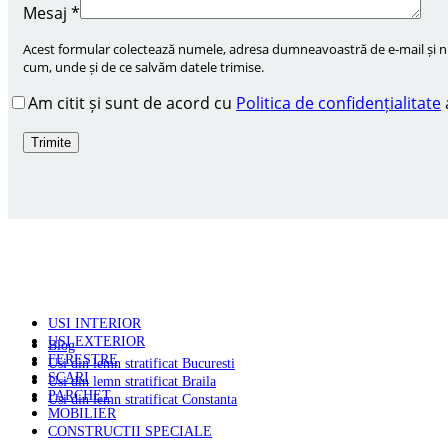
Mesaj
*
Acest formular colectează numele, adresa dumneavoastră de e-mail și num
cum, unde și de ce salvăm datele trimise.
Am citit și sunt de acord cu
Politica de confidențialitate
PRODUSE
USI INTERIOR
USI EXTERIOR
Blog
FERESTRE
Usi din lemn stratificat Bucuresti
SCARI
Usi din lemn stratificat Braila
PARCHET
Usi din lemn stratificat Constanta
MOBILIER
CONSTRUCTII SPECIALE